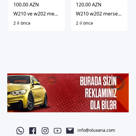
100.00 AZN
120.00 AZN
W210 ve w202 mersedesin salon mebeli
W210 w202 mersedesin dinamosu
2 il öncə
2 il öncə
info@oluxana.com