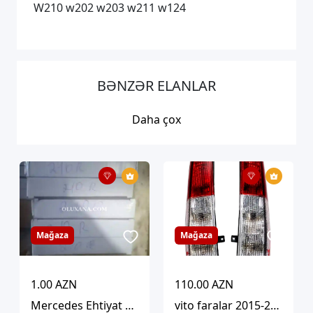
W210 w202 w203 w211 w124
BƏNZƏR ELANLAR
Daha çox
Mağaza
Mağaza
1.00 AZN
110.00 AZN
Mercedes Ehtiyat Hissələri Güzgü Güzgü Şüşələri
vito faralar 2015-2020 6398200164 6398200264