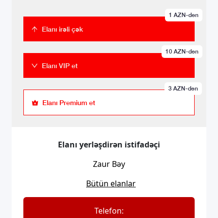
1
AZN-dən
Elanı irəli çək
10
AZN-dən
Elanı VIP et
3
AZN-dən
Elanı Premium et
Elanı yerləşdirən istifadəçi
Zaur Bəy
Bütün elanlar
Telefon: