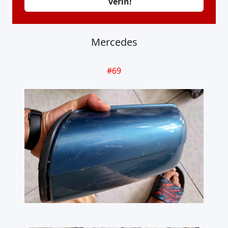
verin!
Mercedes
#
69