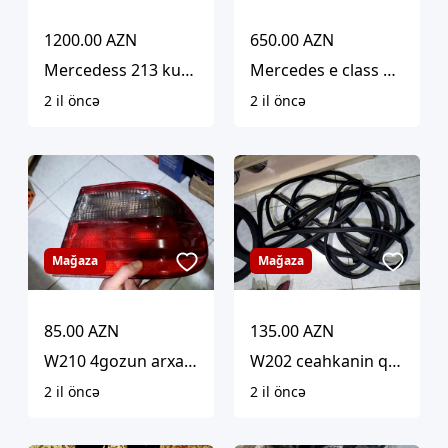
1200.00 AZN
650.00 AZN
Mercedess 213 kuza. 19 Razmer
Mercedes e class 2004 18 lik orginal amg disk
2 il öncə
2 il öncə
Mağaza
Mağaza
85.00 AZN
135.00 AZN
W210 4gozun arxa stopu
W202 ceahkanin qapi reIzinleri
2 il öncə
2 il öncə