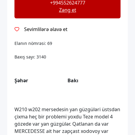
+994552624777
Zəng et
Sevimlilərə əlavə et
Elanın nömrəsi:
69
Baxış sayı:
3140
Şəhər
Bakı
W210 w202 mersedesin yan güzgüləri üstsdən
çixma heç bir problemi yoxdu Teze model 4
gözede var yan güzgülər. Qatlanan da var
MERCEDESSE ait hər zapçast xodovoy var