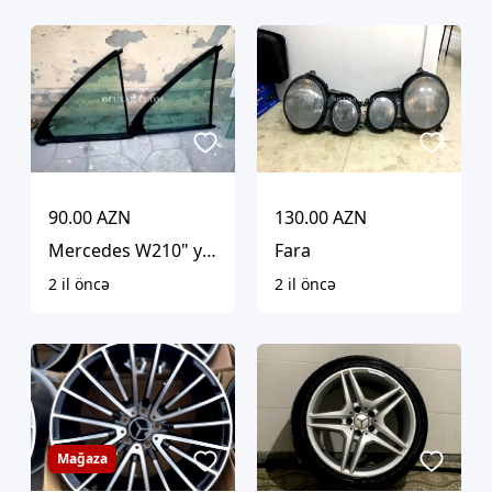
90.00 AZN
130.00 AZN
Mercedes W210" yan şüşələri
Fara
2 il öncə
2 il öncə
Mağaza