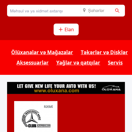
Şəhərlər
Elan
Ölüxanalar və Mağazalar
Təkərlər və Disklər
Aksessuarlar
Yağlar və qatqılar
Servis
RƏSMİ