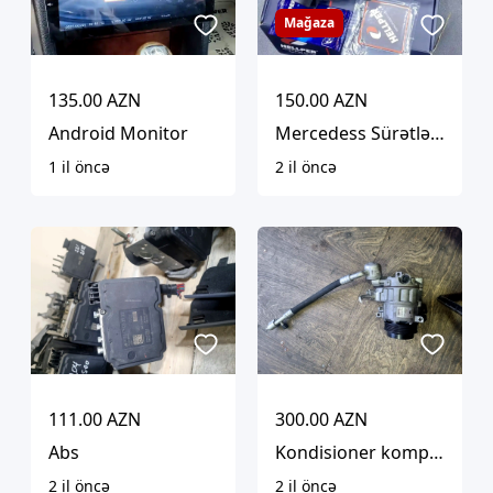
Mağaza
135.00 AZN
150.00 AZN
Android Monitor
Mercedess Sürətlər qutusunun beyni
1 il öncə
2 il öncə
111.00 AZN
300.00 AZN
Abs
Kondisioner kompresoru
2 il öncə
2 il öncə