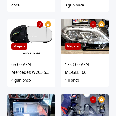
öncə
3 gün öncə
Mağaza
Mağaza
65.00 AZN
1750.00 AZN
Mercedes W203 Sağ Yan Güzgü
ML-GLE166
4 gün öncə
1 il öncə