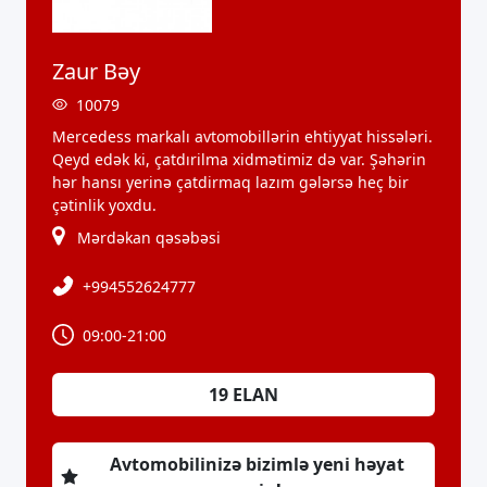
Zaur Bəy
10079
Mercedess markalı avtomobillərin ehtiyyat hissələri.
Qeyd edək ki, çatdırilma xidmətimiz də var. Şəhərin
hər hansı yerinə çatdirmaq lazım gələrsə heç bir
çətinlik yoxdu.
Mərdəkan qəsəbəsi
+994552624777
09:00-21:00
19
ELAN
Avtomobilinizə bizimlə yeni həyat