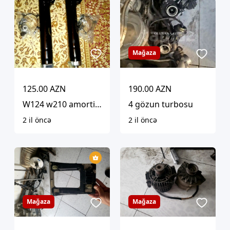
Mağaza
125.00 AZN
190.00 AZN
W124 w210 amortizator
4 gözun turbosu
2 il öncə
2 il öncə
Mağaza
Mağaza