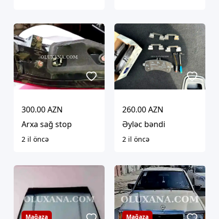
300.00 AZN
260.00 AZN
Arxa sağ stop
Əyləc bəndi
2 il öncə
2 il öncə
Mağaza
Mağaza