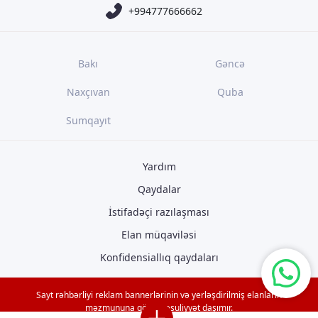
+994777666662
Bakı
Gəncə
Naxçıvan
Quba
Sumqayıt
Yardım
Qaydalar
İstifadəçi razılaşması
Elan müqaviləsi
Konfidensiallıq qaydaları
Sayt rəhbərliyi reklam bannerlərinin və yerləşdirilmiş elanların
məzmununa görə məsuliyyət daşımır.