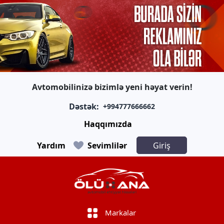
Avtomobilinizə bizimlə yeni həyat verin!
Dəstək:
+994777666662
Haqqımızda
Yardım
Sevimlilər
Giriş
Markalar