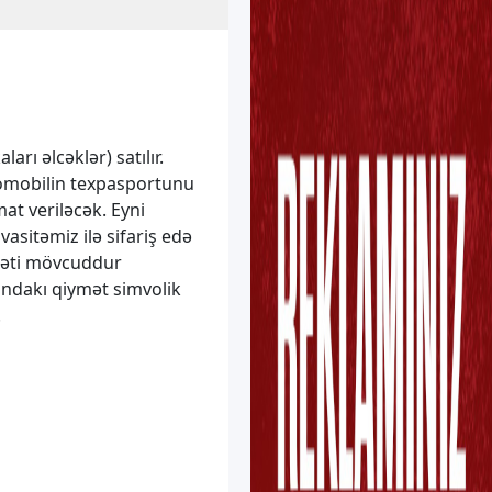
rı əlcəklər) satılır.
vtomobilin texpasportunu
t veriləcək. Eyni
vasitəmiz ilə sifariş edə
dməti mövcuddur
andakı qiymət simvolik
.