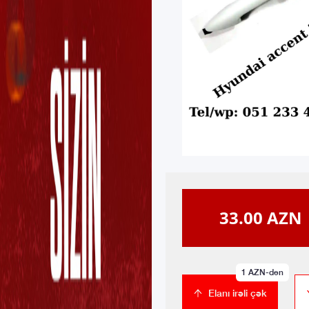
33.00
AZN
1
AZN-dən
Elanı irəli çək