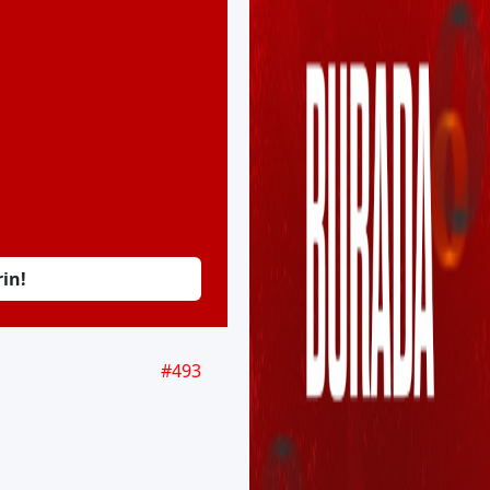
rin!
#
493