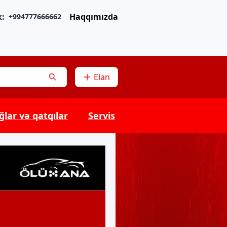
k:
Haqqımızda
+994777666662
Elan
ğlar və qatqılar
Servis