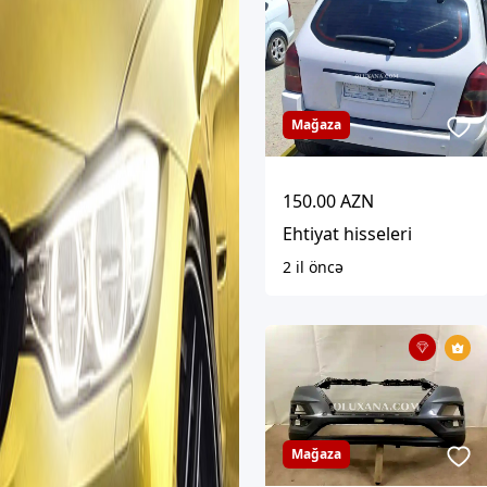
Mağaza
150.00 AZN
Ehtiyat hisseleri
2 il öncə
Mağaza