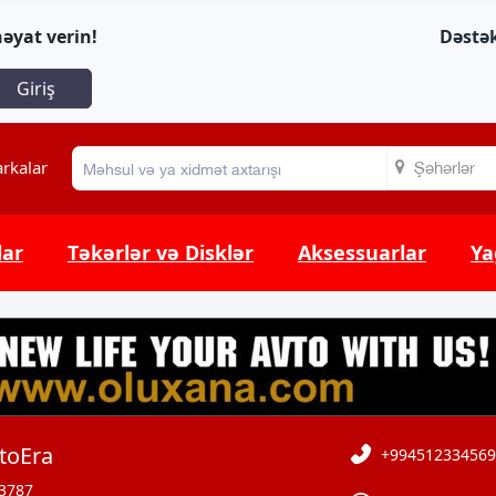
əyat verin!
Dəstə
Giriş
rkalar
Şəhərlər
lar
Təkərlər və Disklər
Aksessuarlar
Ya
toEra
+994512334569
3787