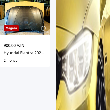
Mağaza
900.00 AZN
Hyundai Elantra 2020-2023 Kapot
2 il öncə