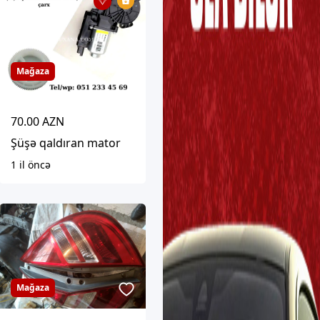
Mağaza
70.00 AZN
Şüşə qaldıran mator
1 il öncə
Mağaza