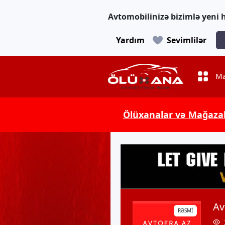
Avtomobilinizə bizimlə yeni h
Yardım
Sevimlilər
Ma
Ölüxanalar və Mağaza
Av
RƏSMİ