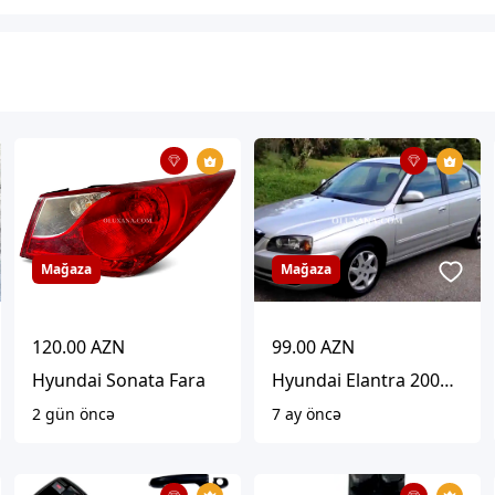
Mağaza
Mağaza
120.00 AZN
99.00 AZN
Hyundai Sonata Fara
Hyundai Elantra 2005 Ehtiyat hissələri
2 gün öncə
7 ay öncə