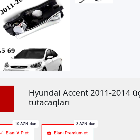
Hyundai Accent 2011-2014 ü
tutacaqları
10
AZN-dən
3
AZN-dən
Elanı VIP et
Elanı Premium et