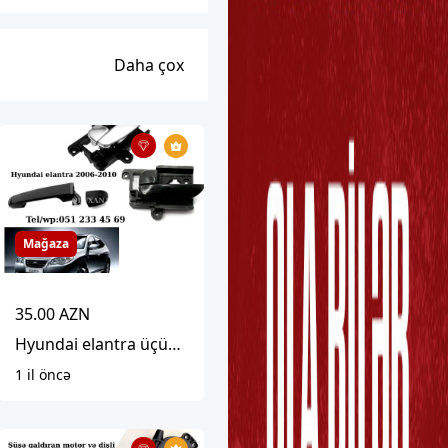
Daha çox
Mağaza
35.00 AZN
Hyundai elantra üçün qapı tutacaqları
1 il öncə