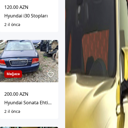
120.00 AZN
Hyundai i30 Stopları
2 il öncə
Mağaza
200.00 AZN
Hyundai Sonata Ehtiyat Hisseleri
2 il öncə