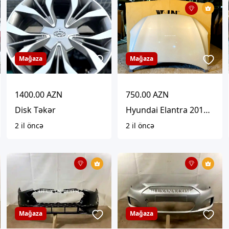
Mağaza
Mağaza
1400.00 AZN
750.00 AZN
Disk Təkər
Hyundai Elantra 2016-2018 Kapot
2 il öncə
2 il öncə
Mağaza
Mağaza