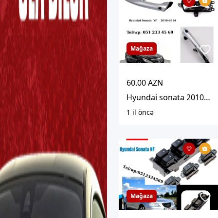
Mağaza
60.00 AZN
Hyundai sonata 2010-2014 üçün qapı tutacaqları
1 il öncə
Mağaza