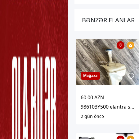
BƏNZƏR ELANLAR
Mağaza
60.00 AZN
986103Y500 elantra su baçoku 2013
2 gün öncə