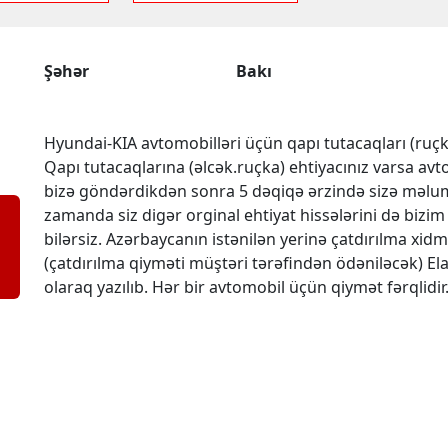
Şəhər
Bakı
Hyundai-KIA avtomobilləri üçün qapı tutacaqları (ruçkala
Qapı tutacaqlarına (əlcək.ruçka) ehtiyacınız varsa a
bizə göndərdikdən sonra 5 dəqiqə ərzində sizə məluma
zamanda siz digər orginal ehtiyat hissələrini də bizim 
bilərsiz. Azərbaycanın istənilən yerinə çatdırılma xi
(çatdırılma qiyməti müştəri tərəfindən ödəniləcək) El
olaraq yazılıb. Hər bir avtomobil üçün qiymət fərqlidir