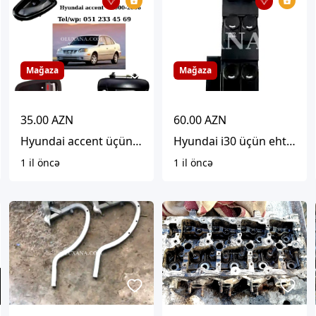
Mağaza
Mağaza
35.00 AZN
60.00 AZN
Hyundai accent üçün qapı tutacaqları
Hyundai i30 üçün ehtiyyat hissələri
1 il öncə
1 il öncə