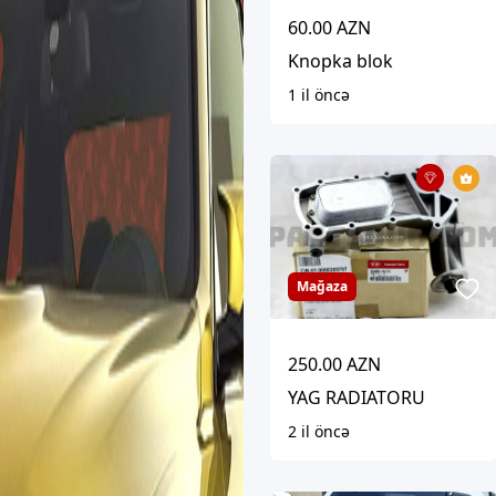
60.00 AZN
Knopka blok
1 il öncə
Mağaza
250.00 AZN
YAG RADIATORU
2 il öncə