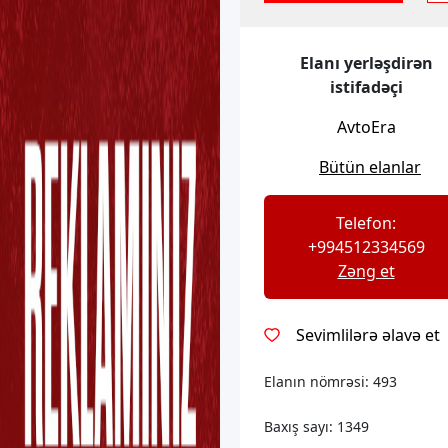
Elanı yerləşdirən
istifadəçi
AvtoEra
Bütün elanlar
Telefon:
+994512334569
Zəng et
Sevimlilərə əlavə et
Elanın nömrəsi:
493
Baxış sayı:
1349