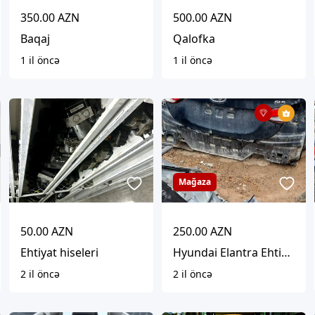
350.00 AZN
500.00 AZN
Baqaj
Qalofka
1 il öncə
1 il öncə
Mağaza
50.00 AZN
250.00 AZN
Ehtiyat hiseleri
Hyundai Elantra Ehtiyat Hisseleri
2 il öncə
2 il öncə