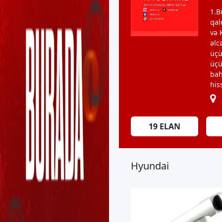
1.B
qal
və 
əlc
üçü
üçü
bah
his
19
ELAN
Hyundai