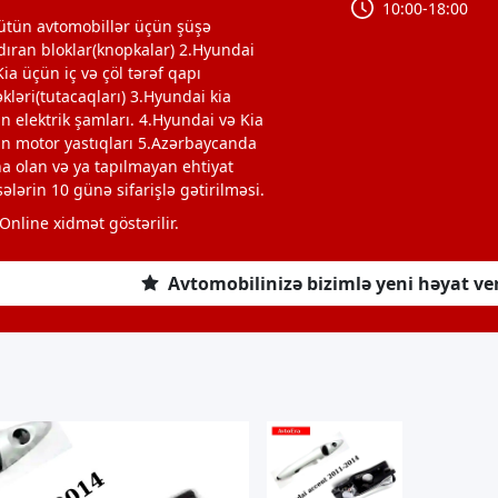
10:00-18:00
ütün avtomobillər üçün şüşə
dıran bloklar(knopkalar) 2.Hyundai
Kia üçün iç və çöl tərəf qapı
əkləri(tutacaqları) 3.Hyundai kia
n elektrik şamları. 4.Hyundai və Kia
n motor yastıqları 5.Azərbaycanda
a olan və ya tapılmayan ehtiyat
sələrin 10 günə sifarişlə gətirilməsi.
Online xidmət göstərilir.
Avtomobilinizə bizimlə yeni həyat ve